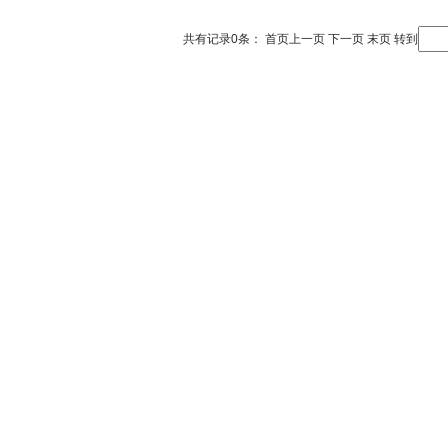
共有记录0条：
首页
上一页
下一页
末页
转到