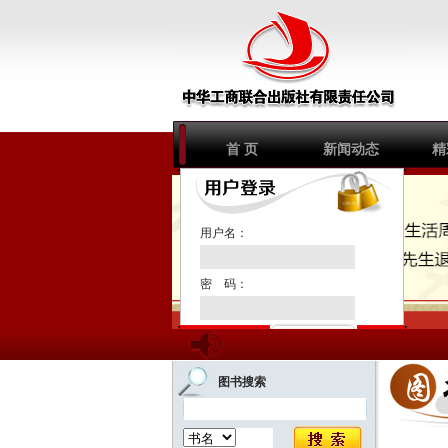
首 页
新闻动态
精
1
2
3
用户名：
密 码：
注册新用户
图书搜索