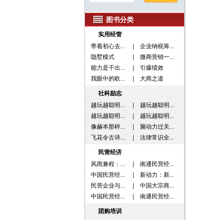
图书分类
实用经管
带着初心去...
|
企业纳税筹...
隐墅模式
|
微商营销一...
能力是干出...
|
引爆绩效
我眼中的欧...
|
大商之道
社科励志
越玩越聪明...
|
越玩越聪明...
越玩越聪明...
|
越玩越聪明...
像赫本那样...
|
脑动力过关...
飞花令古诗...
|
法律常识全...
民营经济
风雨兼程：...
|
南通民营经...
中国民营经...
|
新动力：新...
民营企业与...
|
中国大宗商...
中国民营经...
|
南通民营经...
团购培训